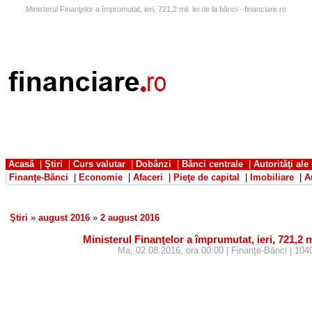
Ministerul Finanţelor a împrumutat, ieri, 721,2 mil. lei de la bănci - financiare.ro
Acasă
|
Ştiri
|
Curs valutar
|
Dobânzi
|
Bănci centrale
|
Autorităţi ale
Finanţe-Bănci
|
Economie
|
Afaceri
|
Pieţe de capital
|
Imobiliare
|
A
Ştiri
»
august 2016
»
2 august 2016
Ministerul Finanţelor a împrumutat, ieri, 721,2 mi
Ma, 02.08.2016, ora 00:00 | Finanţe-Bănci | 1040