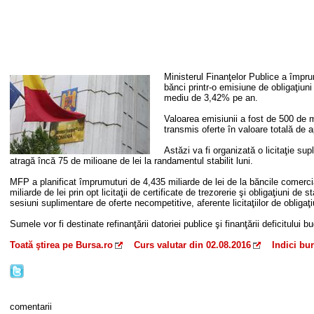
Ministerul Finanţelor Publice a împrum
bănci printr-o emisiune de obligaţiun
mediu de 3,42% pe an.
Valoarea emisiunii a fost de 500 de m
transmis oferte în valoare totală de a
Astăzi va fi organizată o licitaţie su
atragă încă 75 de milioane de lei la randamentul stabilit luni.
MFP a planificat împrumuturi de 4,435 miliarde de lei de la băncile comerci
miliarde de lei prin opt licitaţii de certificate de trezorerie şi obligaţiuni de 
sesiuni suplimentare de oferte necompetitive, aferente licitaţiilor de obligaţi
Sumele vor fi destinate refinanţării datoriei publice şi finanţării deficitului b
Toată ştirea pe Bursa.ro
Curs valutar din 02.08.2016
Indici bur
comentarii