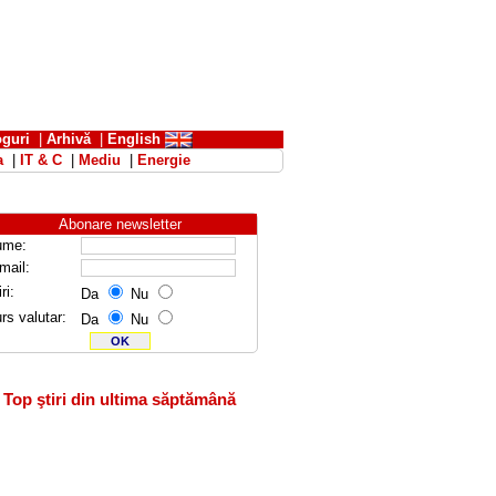
oguri
|
Arhivă
|
English
a
|
IT & C
|
Mediu
|
Energie
Abonare newsletter
ume:
mail:
ri:
Da
Nu
rs valutar:
Da
Nu
Top ştiri din ultima săptămână