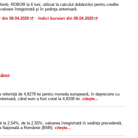
himb, ROBOR la 6 luni, utilizat la calculul dobânzilor pentru credite
aloare înregistrată şi în şedinţa anterioară.
r din 08.04.2020
Indici bursieri din 08.04.2020
Bănci
e referinţă de 4,8278 lei pentru moneda europeană, în depreciere cu
nterioară, când euro a fost cotat la 4,8338 lei.
citeşte...
 la 2,54%, de la 2,55%, valoarea înregistrată în sedinţa precedentă,
nca Naţională a României (BNR).
citeşte...