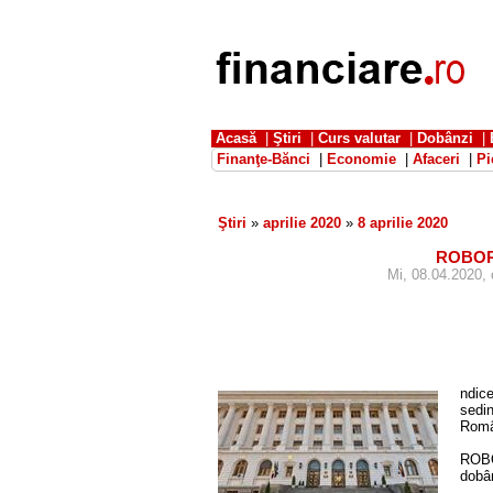
Acasă
|
Ştiri
|
Curs valutar
|
Dobânzi
|
Finanţe-Bănci
|
Economie
|
Afaceri
|
Pi
Ştiri
»
aprilie 2020
»
8 aprilie 2020
ROBOR l
Mi, 08.04.2020, 
ndice
sedin
Româ
ROBOR
dobân