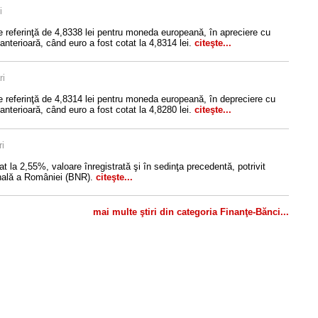
i
e referinţă de 4,8338 lei pentru moneda europeană, în apreciere cu
anterioară, când euro a fost cotat la 4,8314 lei.
citeşte...
ri
e referinţă de 4,8314 lei pentru moneda europeană, în depreciere cu
anterioară, când euro a fost cotat la 4,8280 lei.
citeşte...
ri
 la 2,55%, valoare înregistrată şi în sedinţa precedentă, potrivit
onală a României (BNR).
citeşte...
mai multe ştiri din categoria Finanţe-Bănci...