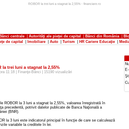
ROBOR la trei luni a stagnat la 2,55% - financiare.ro
Bănci centrale
|
Autorităţi ale pieţei de capital
|
Bănci din România
|
Bl
eţe de capital
|
Imobiliare
|
Auto
|
Turism
|
HR Cariere Educaţie
|
Medi
N
a trei luni a stagnat la 2,55%
E-
ora 11:18 | Finanţe-Bănci | 15190 vizualizări
Şti
Cu
le ROBOR la 3 luni a stagnat la 2,55%, valoarea înregistrată în
ţa precedentă, potrivit datelor publicate de Banca Naţională a
niei (BNR).
 la 3 luni este indicatorul principal în funcţie de care se calculează
zile variabile la creditele în lei.