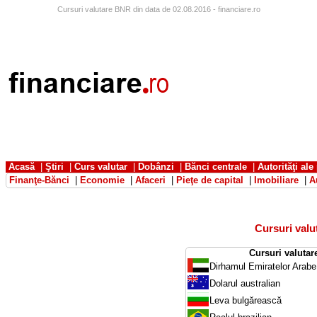
Cursuri valutare BNR din data de 02.08.2016 - financiare.ro
Acasă
|
Ştiri
|
Curs valutar
|
Dobânzi
|
Bănci centrale
|
Autorităţi ale
Finanţe-Bănci
|
Economie
|
Afaceri
|
Pieţe de capital
|
Imobiliare
|
A
Cursuri val
Cursuri valutar
Dirhamul Emiratelor Arabe
Dolarul australian
Leva bulgărească