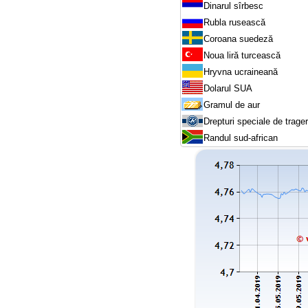
Dinarul sîrbesc
Rubla rusească
Coroana suedeză
Noua liră turcească
Hryvna ucraineană
Dolarul SUA
Gramul de aur
Drepturi speciale de trage
Randul sud-african