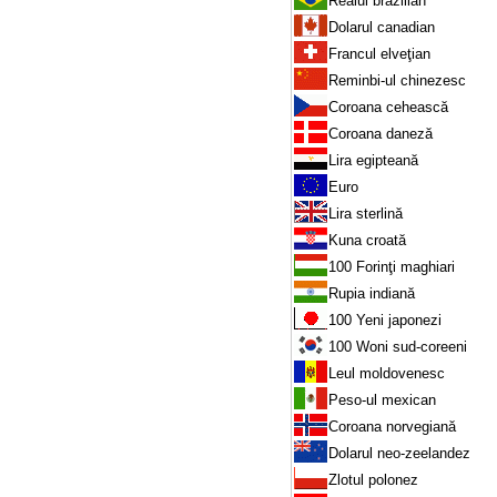
Realul brazilian
Dolarul canadian
Francul elveţian
Reminbi-ul chinezesc
Coroana cehească
Coroana daneză
Lira egipteană
Euro
Lira sterlină
Kuna croată
100 Forinţi maghiari
Rupia indiană
100 Yeni japonezi
100 Woni sud-coreeni
Leul moldovenesc
Peso-ul mexican
Coroana norvegiană
Dolarul neo-zeelandez
Zlotul polonez