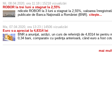
Mi, 08.04.2020, ora 11:18 | 15218 vizualizări
ROBOR la trei luni a stagnat la 2,55%
ndicele ROBOR la 3 luni a stagnat la 2,55%, valoarea înregistrată 
publicate de Banca Naţională a României (BNR).
citeşte...
Ma, 07.04.2020, ora 13:23 | 14506 vizualizări
Euro s-a apreciat la 4,8314 lei
BNR a anunţat, astăzi, un curs de referinţă de 4,8314 lei pentru
0,34 bani, comparativ cu şedinţa anterioară, când euro a fost cota
mai mult