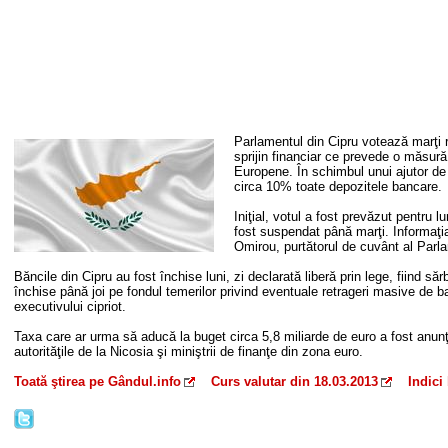
Parlamentul din Cipru votează marţi r
sprijin financiar ce prevede o măsură 
Europene. În schimbul unui ajutor de 
circa 10% toate depozitele bancare.
Iniţial, votul a fost prevăzut pentru l
fost suspendat până marţi. Informaţi
Omirou, purtătorul de cuvânt al Parla
Băncile din Cipru au fost închise luni, zi declarată liberă prin lege, fiind s
închise până joi pe fondul temerilor privind eventuale retrageri masive de b
executivului cipriot.
Taxa care ar urma să aducă la buget circa 5,8 miliarde de euro a fost anunţa
autorităţile de la Nicosia şi miniştrii de finanţe din zona euro.
Toată ştirea pe Gândul.info
Curs valutar din 18.03.2013
Indici