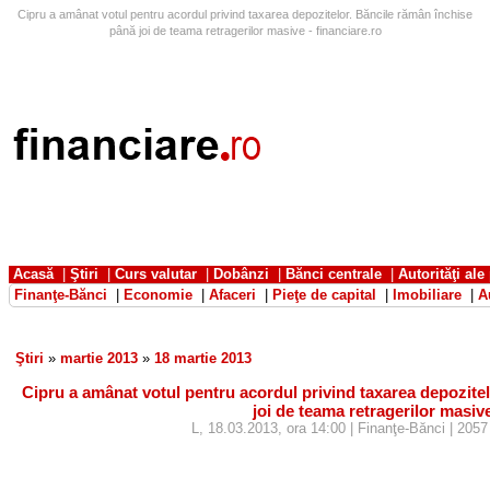
Cipru a amânat votul pentru acordul privind taxarea depozitelor. Băncile rămân închise
până joi de teama retragerilor masive - financiare.ro
Acasă
|
Ştiri
|
Curs valutar
|
Dobânzi
|
Bănci centrale
|
Autorităţi ale
Finanţe-Bănci
|
Economie
|
Afaceri
|
Pieţe de capital
|
Imobiliare
|
A
Ştiri
»
martie 2013
»
18 martie 2013
Cipru a amânat votul pentru acordul privind taxarea depozite
joi de teama retragerilor masiv
L, 18.03.2013, ora 14:00 | Finanţe-Bănci | 2057 