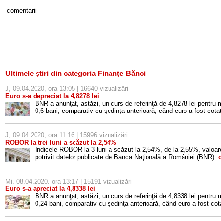
comentarii
Ultimele ştiri din categoria Finanţe-Bănci
J, 09.04.2020, ora 13:05 | 16640 vizualizări
Euro s-a depreciat la 4,8278 lei
BNR a anunţat, astăzi, un curs de referinţă de 4,8278 lei pentru
0,6 bani, comparativ cu şedinţa anterioară, când euro a fost cotat
J, 09.04.2020, ora 11:16 | 15996 vizualizări
ROBOR la trei luni a scăzut la 2,54%
Indicele ROBOR la 3 luni a scăzut la 2,54%, de la 2,55%, valoare
potrivit datelor publicate de Banca Naţională a României (BNR).
c
Mi, 08.04.2020, ora 13:17 | 15191 vizualizări
Euro s-a apreciat la 4,8338 lei
BNR a anunţat, astăzi, un curs de referinţă de 4,8338 lei pentru
0,24 bani, comparativ cu şedinţa anterioară, când euro a fost cota