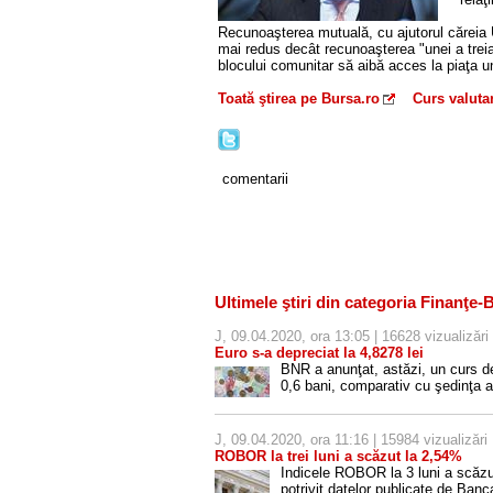
Recunoaşterea mutuală, cu ajutorul căreia U
mai redus decât recunoaşterea "unei a treia 
blocului comunitar să aibă acces la piaţa u
Toată ştirea pe Bursa.ro
Curs valuta
comentarii
Ultimele ştiri din categoria Finanţe-
J, 09.04.2020, ora 13:05 | 16628 vizualizări
Euro s-a depreciat la 4,8278 lei
BNR a anunţat, astăzi, un curs d
0,6 bani, comparativ cu şedinţa a
J, 09.04.2020, ora 11:16 | 15984 vizualizări
ROBOR la trei luni a scăzut la 2,54%
Indicele ROBOR la 3 luni a scăzut
potrivit datelor publicate de Ba