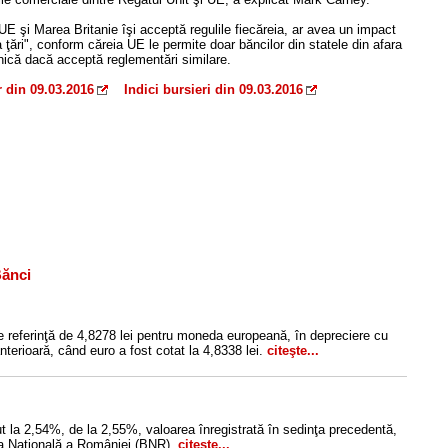
E şi Marea Britanie îşi acceptă regulile fiecăreia, ar avea un impact
ţări", conform căreia UE le permite doar băncilor din statele din afara
nică dacă acceptă reglementări similare.
r din 09.03.2016
Indici bursieri din 09.03.2016
Bănci
e referinţă de 4,8278 lei pentru moneda europeană, în depreciere cu
nterioară, când euro a fost cotat la 4,8338 lei.
citeşte...
 la 2,54%, de la 2,55%, valoarea înregistrată în sedinţa precedentă,
nca Naţională a României (BNR).
citeşte...