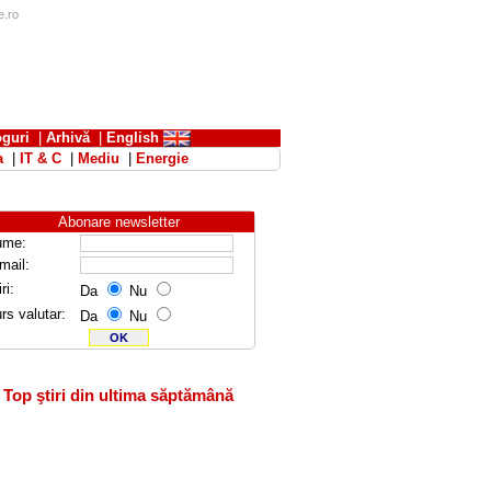
e.ro
oguri
|
Arhivă
|
English
a
|
IT & C
|
Mediu
|
Energie
Abonare newsletter
ume:
mail:
ri:
Da
Nu
rs valutar:
Da
Nu
Top ştiri din ultima săptămână