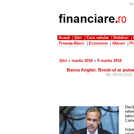
Ban
Acasă
|
Ştiri
|
Curs valutar
|
Dobânzi
|
Finanţe-Bănci
|
Economie
|
Afaceri
|
Pi
Ştiri
»
martie 2016
»
9 martie 2016
Banca Angliei: Brexit-ul ar putea 
Mi, 09.03.2016, 
Dacă
refer
bănci
Carne
Impac
relaţ