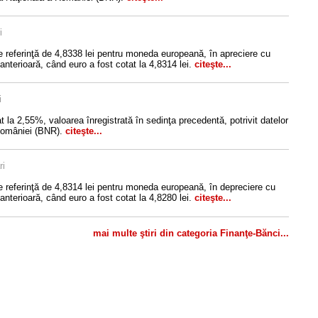
i
e referinţă de 4,8338 lei pentru moneda europeană, în apreciere cu
anterioară, când euro a fost cotat la 4,8314 lei.
citeşte...
i
 la 2,55%, valoarea înregistrată în sedinţa precedentă, potrivit datelor
României (BNR).
citeşte...
ri
e referinţă de 4,8314 lei pentru moneda europeană, în depreciere cu
anterioară, când euro a fost cotat la 4,8280 lei.
citeşte...
mai multe ştiri din categoria Finanţe-Bănci...