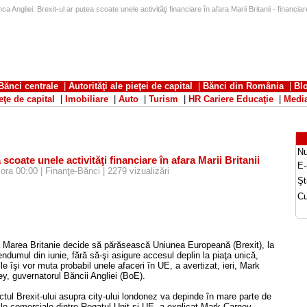
ca Angliei: Brexit-ul ar putea scoate unele activităţi financiare în afara Marii Britanii - financiar
Bănci centrale
|
Autorităţi ale pieţei de capital
|
Bănci din România
|
Bl
eţe de capital
|
Imobiliare
|
Auto
|
Turism
|
HR Cariere Educaţie
|
Medi
N
scoate unele activităţi financiare în afara Marii Britanii
E-
ora 00:00 | Finanţe-Bănci | 2279 vizualizări
Şti
Cu
 Marea Britanie decide să părăsească Uniunea Europeană (Brexit), la
endumul din iunie, fără să-şi asigure accesul deplin la piaţa unică,
le îşi vor muta probabil unele afaceri în UE, a avertizat, ieri, Mark
y, guvernatorul Băncii Angliei (BoE).
tul Brexit-ului asupra city-ului londonez va depinde în mare parte de
iile comerciale dintre Regatul Unit şi UE, a explicat Mark Carney.