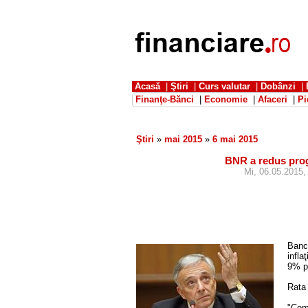
Acasă
|
Ştiri
|
Curs valutar
|
Dobânzi
|
Finanţe-Bănci
|
Economie
|
Afaceri
|
Pi
Ştiri
»
mai 2015
»
6 mai 2015
BNR a redus progn
Mi, 06.05.2015, 
Banc
infla
9% pe
Rata 
"Comp