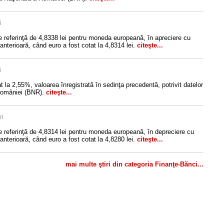
i
e referinţă de 4,8338 lei pentru moneda europeană, în apreciere cu
anterioară, când euro a fost cotat la 4,8314 lei.
citeşte...
i
 la 2,55%, valoarea înregistrată în sedinţa precedentă, potrivit datelor
României (BNR).
citeşte...
ri
e referinţă de 4,8314 lei pentru moneda europeană, în depreciere cu
anterioară, când euro a fost cotat la 4,8280 lei.
citeşte...
mai multe ştiri din categoria Finanţe-Bănci...