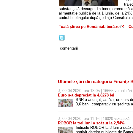
traie
substanţială decurge din încorporarea măsuri
alimentaţie publică de la 1 iunie, de la 24
cadrul briefingului după şedinţa Consiliului
Toată ştirea pe RomâniaLiberă.ro
Cu
comentarii
Ultimele ştiri din categoria Finanţe-
J, 09.04.2020, ora 13:05 | 16665 vizualizări
Euro s-a depreciat la 4,8278 lei
BNR a anunţat, astăzi, un curs d
0,6 bani, comparativ cu şedinţa a
J, 09.04.2020, ora 11:16 | 16020 vizualizări
ROBOR la trei luni a scăzut la 2,54%
Indicele ROBOR la 3 luni a scăzut
potrivit datelor publicate de Ba