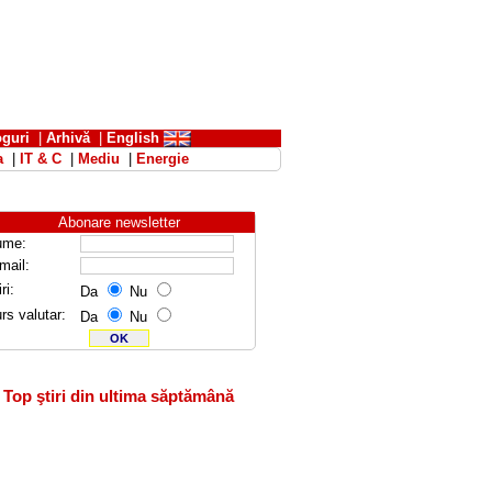
oguri
|
Arhivă
|
English
a
|
IT & C
|
Mediu
|
Energie
Abonare newsletter
ume:
mail:
ri:
Da
Nu
rs valutar:
Da
Nu
Top ştiri din ultima săptămână