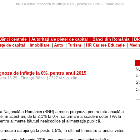
BNR a redus prognoza de inflaţie la 0%, pentru anul 2015 - financiare.ro
Bănci centrale
|
Autorităţi ale pieţei de capital
|
Bănci din România
|
Bl
eţe de capital
|
Imobiliare
|
Auto
|
Turism
|
HR Cariere Educaţie
|
Medi
N
oza de inflaţie la 0%, pentru anul 2015
E-
ora 15:29 | Finanţe-Bănci | 2327 vizualizări
Şti
Cu
a Naţională a României (BNR) a redus prognoza pentru rata anuală a
ţiei în acest an, de la 2,1% la 0%, ca urmare a scăderii cotei TVA la
ntru alimente băuturi nealcoolice şi alimentaţie publică.
urmează să ajungă la peste 1,5%, în ultimul trimestru al anului viitor.
arativ cu februarie 2015, noua evaluare a proiecţiei indică o