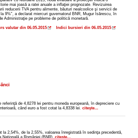
ctorie mai joasă a ratei anuale a inflaţiei prognozate. Revizuirea
i reducerii TVA pentru alimente, băuturi nealcoolice şi servicii de
% la 9%", a declarat miercuri guvernatorul BNR, Mugur Isărescu, în
 de Administraţie pe probleme de politică monetară.
rs valutar din 06.05.2015
Indici bursieri din 06.05.2015
Bănci
e referinţă de 4,8278 lei pentru moneda europeană, în depreciere cu
nterioară, când euro a fost cotat la 4,8338 lei.
citeşte...
 la 2,54%, de la 2,55%, valoarea înregistrată în sedinţa precedentă,
nca Naţională a României (BNR).
citeşte...