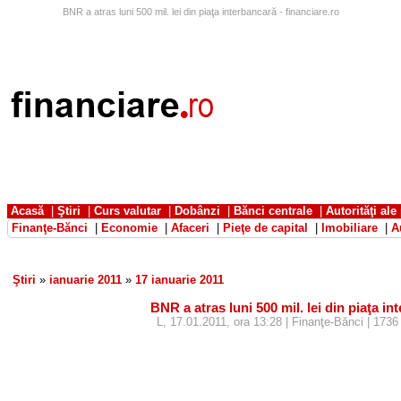
BNR a atras luni 500 mil. lei din piaţa interbancară - financiare.ro
Acasă
|
Ştiri
|
Curs valutar
|
Dobânzi
|
Bănci centrale
|
Autorităţi ale
Finanţe-Bănci
|
Economie
|
Afaceri
|
Pieţe de capital
|
Imobiliare
|
A
Ştiri
»
ianuarie 2011
»
17 ianuarie 2011
BNR a atras luni 500 mil. lei din piaţa in
L, 17.01.2011, ora 13:28 | Finanţe-Bănci | 1736 