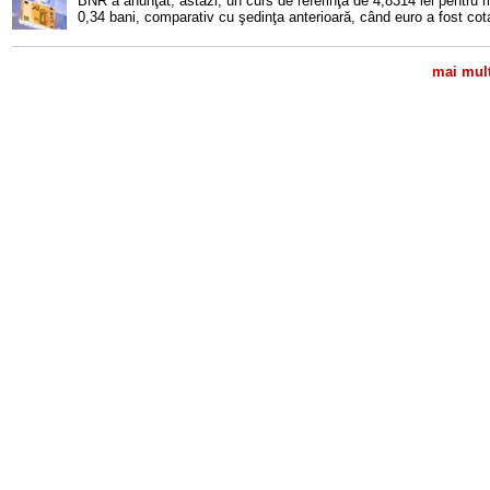
BNR a anunţat, astăzi, un curs de referinţă de 4,8314 lei pentru
0,34 bani, comparativ cu şedinţa anterioară, când euro a fost cota
mai mult