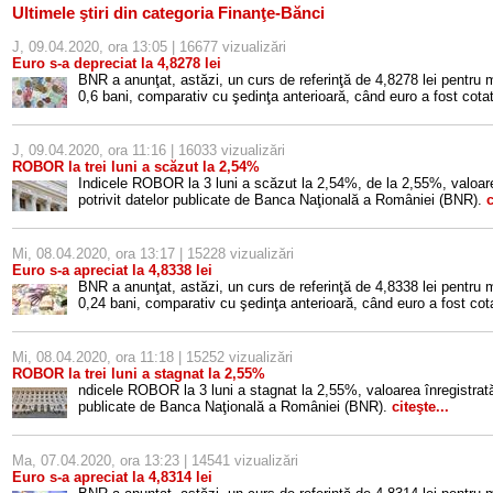
Ultimele ştiri din categoria Finanţe-Bănci
J, 09.04.2020, ora 13:05 | 16677 vizualizări
Euro s-a depreciat la 4,8278 lei
BNR a anunţat, astăzi, un curs de referinţă de 4,8278 lei pentru
0,6 bani, comparativ cu şedinţa anterioară, când euro a fost cotat
J, 09.04.2020, ora 11:16 | 16033 vizualizări
ROBOR la trei luni a scăzut la 2,54%
Indicele ROBOR la 3 luni a scăzut la 2,54%, de la 2,55%, valoare
potrivit datelor publicate de Banca Naţională a României (BNR).
c
Mi, 08.04.2020, ora 13:17 | 15228 vizualizări
Euro s-a apreciat la 4,8338 lei
BNR a anunţat, astăzi, un curs de referinţă de 4,8338 lei pentru
0,24 bani, comparativ cu şedinţa anterioară, când euro a fost cota
Mi, 08.04.2020, ora 11:18 | 15252 vizualizări
ROBOR la trei luni a stagnat la 2,55%
ndicele ROBOR la 3 luni a stagnat la 2,55%, valoarea înregistrată 
publicate de Banca Naţională a României (BNR).
citeşte...
Ma, 07.04.2020, ora 13:23 | 14541 vizualizări
Euro s-a apreciat la 4,8314 lei