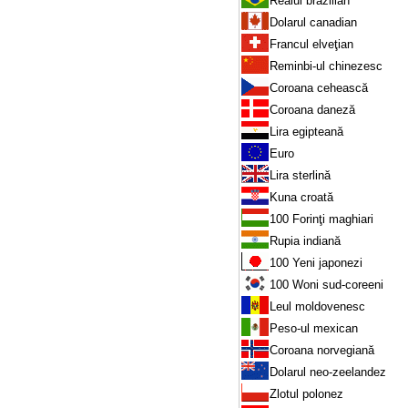
Realul brazilian
Dolarul canadian
Francul elveţian
Reminbi-ul chinezesc
Coroana cehească
Coroana daneză
Lira egipteană
Euro
Lira sterlină
Kuna croată
100 Forinţi maghiari
Rupia indiană
100 Yeni japonezi
100 Woni sud-coreeni
Leul moldovenesc
Peso-ul mexican
Coroana norvegiană
Dolarul neo-zeelandez
Zlotul polonez