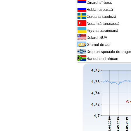
Dinarul sîrbesc
Rubla rusească
Coroana suedeză
Noua liră turcească
Hryvna ucraineană
Dolarul SUA
Gramul de aur
Drepturi speciale de trage
Randul sud-african