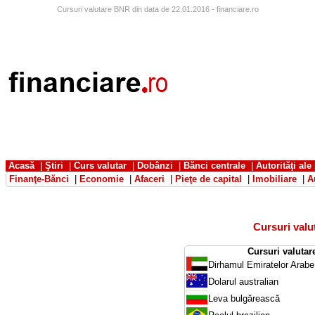
Cursuri valutare BNR din data de 22.01.2016 - financiare.ro
Acasă
|
Ştiri
|
Curs valutar
|
Dobânzi
|
Bănci centrale
|
Autorităţi ale
Finanţe-Bănci
|
Economie
|
Afaceri
|
Pieţe de capital
|
Imobiliare
|
A
Cursuri val
Cursuri valutar
Dirhamul Emiratelor Arabe
Dolarul australian
Leva bulgărească