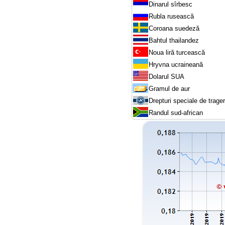
Dinarul sîrbesc
Rubla rusească
Coroana suedeză
Bahtul thailandez
Noua liră turcească
Hryvna ucraineană
Dolarul SUA
Gramul de aur
Drepturi speciale de trage
Randul sud-african