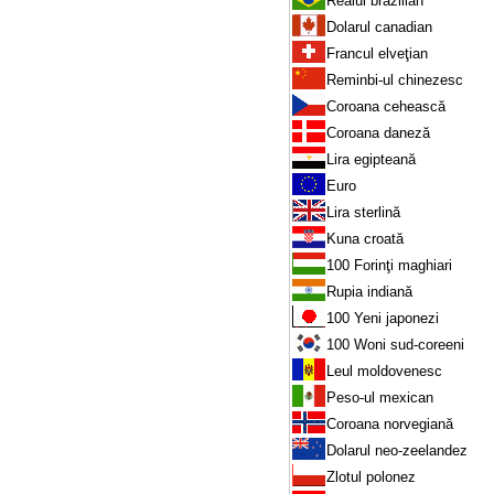
Realul brazilian
Dolarul canadian
Francul elveţian
Reminbi-ul chinezesc
Coroana cehească
Coroana daneză
Lira egipteană
Euro
Lira sterlină
Kuna croată
100 Forinţi maghiari
Rupia indiană
100 Yeni japonezi
100 Woni sud-coreeni
Leul moldovenesc
Peso-ul mexican
Coroana norvegiană
Dolarul neo-zeelandez
Zlotul polonez