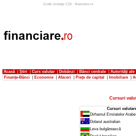
Grafic evoluţie CZK - financiare.ro
Acasă
|
Ştiri
|
Curs valutar
|
Dobânzi
|
Bănci centrale
|
Autorităţi ale
Finanţe-Bănci
|
Economie
|
Afaceri
|
Pieţe de capital
|
Imobiliare
|
A
Cursuri val
Cursuri valutar
Dirhamul Emiratelor Arabe
Dolarul australian
Leva bulgărească