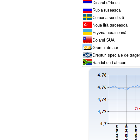
Dinarul sîrbesc
Rubla rusească
Coroana suedeză
Noua liră turcească
Hryvna ucraineană
Dolarul SUA
Gramul de aur
Drepturi speciale de trage
Randul sud-african