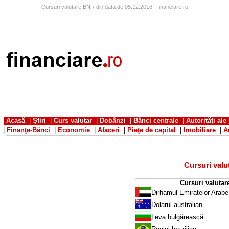
Cursuri valutare BNR din data de 05.12.2016 - financiare.ro
Acasă
|
Ştiri
|
Curs valutar
|
Dobânzi
|
Bănci centrale
|
Autorităţi ale
Finanţe-Bănci
|
Economie
|
Afaceri
|
Pieţe de capital
|
Imobiliare
|
A
Cursuri val
Cursuri valutar
Dirhamul Emiratelor Arabe
Dolarul australian
Leva bulgărească