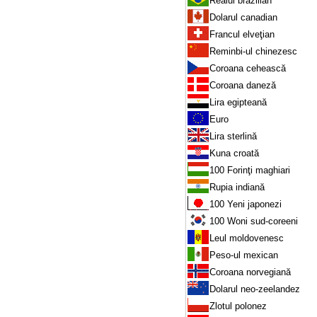
Realul brazilian
Dolarul canadian
Francul elveţian
Reminbi-ul chinezesc
Coroana cehească
Coroana daneză
Lira egipteană
Euro
Lira sterlină
Kuna croată
100 Forinţi maghiari
Rupia indiană
100 Yeni japonezi
100 Woni sud-coreeni
Leul moldovenesc
Peso-ul mexican
Coroana norvegiană
Dolarul neo-zeelandez
Zlotul polonez