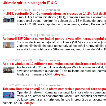
Ultimele ştiri din categoria IT & C
V, 21.02.2020, ora 11:46 | 1760 vizualizări
În 2019, veniturile Digi Communications au crescut cu 14,2% faţă de 2
Grupul Digi Communications (DIGI), compania mamă a operatoru
pentru anul trecut , venituri în valoare de 1,18 milioane de euro, 
finele lui 2018, arată raportul companiei remis, astăzi, Bursei de
V, 21.02.2020, ora 09:07 | 1700 vizualizări
Acţionarii SIF Oltenia se vor întâlni pentru a vota eliminarea pragului 
Consiliul de Administraţie al SIF Oltenia (SIF5) a convocat acţiona
vederea eliminării din actul constitutiv al societăţii a prevederilor
se arată într-o notificare a SIF-ului remisă, ieri, Bursei de Valori
L, 17.02.2020, ora 09:51 | 1693 vizualizări
Apple a vândut cu 10 milioane mai multe ceasuri decât toate mărcile el
Apple a vândut 31 de milioane de Apple Watch la nivel mondial, î
elveţiene combinate au vândut 21 de milioane de produse, potrivi
Analytics, transmite CNN.
citeşte...
L, 10.02.2020, ora 17:59 | 1753 vizualizări
Telekom Romania anunţă noile oferte comerciale pentru cei care se por
Operatorul Telekom Romania a anunţat luni noile oferte comercial
reţeaua sa, astfel că abonamentul Mobil 6 are beneficii nelimitat
de la portare, iar un smartphone în rate împreună cu un abonament
primele 12 luni.
citeşte...