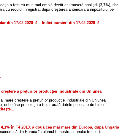
acţia a fost cu mult mai amplă decât estimaseră analiştii (3,7%), dar
ară cu reculul înregistrat după creşterea anterioară a impozitului pe
tar din 17.02.2020
Indici bursieri din 17.02.2020
e
reştere a preţurilor producţiei industriale din Uniunea
 mare creştere a preţurilor producţiei industriale din Uniunea
 coborâse pe poziţia a treia, arată datele publicate de biroul
citeşte...
 4,1% în T4 2019, a doua cea mai mare din Europa, după Ungaria
onomică din Europa în ultimul trimestru al anului trecut, în