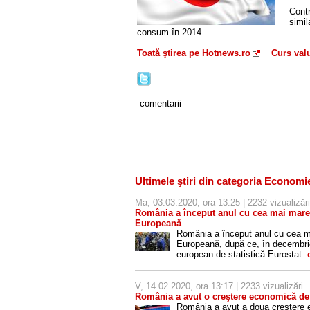
Contr
simil
consum în 2014.
Toată ştirea pe Hotnews.ro
Curs valu
comentarii
Ultimele ştiri din categoria Economi
Ma, 03.03.2020, ora 13:25 | 2232 vizualizări
România a început anul cu cea mai mare c
Europeană
România a început anul cu cea mai
Europeană, după ce, în decembrie,
european de statistică Eurostat.
V, 14.02.2020, ora 13:17 | 2233 vizualizări
România a avut o creştere economică de
România a avut a doua creştere ec