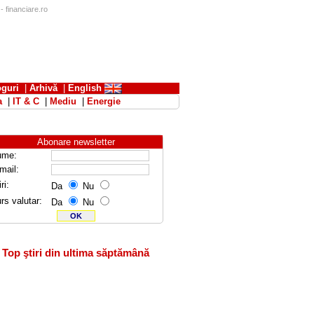
 financiare.ro
oguri
|
Arhivă
|
English
a
|
IT & C
|
Mediu
|
Energie
Abonare newsletter
ume:
mail:
ri:
Da
Nu
rs valutar:
Da
Nu
Top ştiri din ultima săptămână