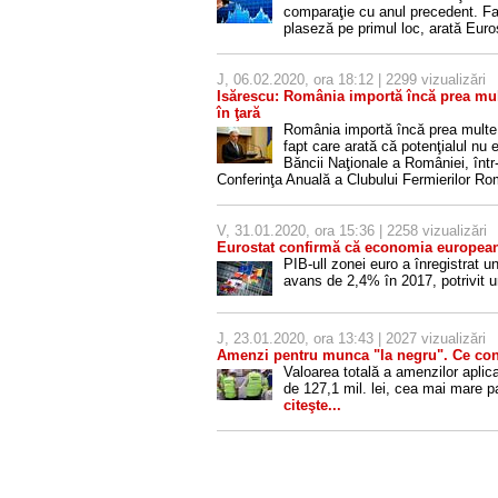
comparaţie cu anul precedent. Fa
plaseză pe primul loc, arată Euro
J, 06.02.2020, ora 18:12 | 2299 vizualizări
Isărescu: România importă încă prea mult
în ţară
România importă încă prea multe p
fapt care arată că potenţialul nu 
Băncii Naţionale a României, într-
Conferinţa Anuală a Clubului Fermierilor R
V, 31.01.2020, ora 15:36 | 2258 vizualizări
Eurostat confirmă că economia europeană 
PIB-ull zonei euro a înregistrat 
avans de 2,4% în 2017, potrivit u
J, 23.01.2020, ora 13:43 | 2027 vizualizări
Amenzi pentru munca "la negru". Ce co
Valoarea totală a amenzilor aplica
de 127,1 mil. lei, cea mai mare 
citeşte...