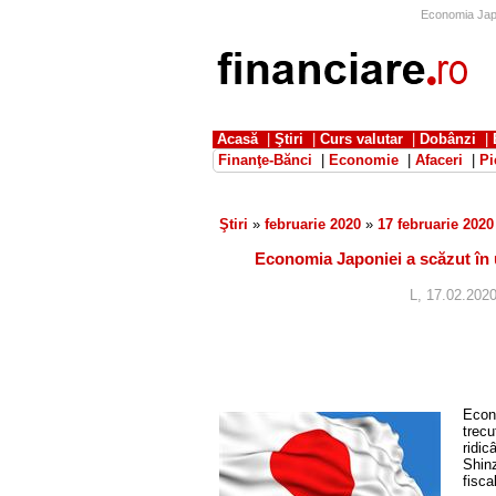
Economia Japo
Acasă
|
Ştiri
|
Curs valutar
|
Dobânzi
|
Finanţe-Bănci
|
Economie
|
Afaceri
|
Pi
Ştiri
»
februarie 2020
»
17 februarie 2020
Economia Japoniei a scăzut în 
L, 17.02.2020
Econo
trecu
ridic
Shinz
fisca