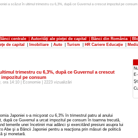
niei a scăzut în ultimul trimestru cu 6,3%, după ce Guvernul a crescut impozitul pe consum -
Bănci centrale
|
Autorităţi ale pieţei de capital
|
Bănci din România
|
Bl
eţe de capital
|
Imobiliare
|
Auto
|
Turism
|
HR Cariere Educaţie
|
Medi
N
ultimul trimestru cu 6,3%, după ce Guvernul a crescut
E-
impozitul pe consum
Şti
, ora 14:10 | Economie | 2223 vizualizări
Cu
mia Japoniei s-a micşorat cu 6,3% în trimestrul patru al anului
t, după ce Guvernul a urcat impozitul pe consum în toamna trecută,
ând temerile unei încetiniri mai adânci şi exercitând presiuni asupra lui
o Abe şi a Băncii Japoniei pentru a reacţiona prin măsuri de politică
lă şi monetară.