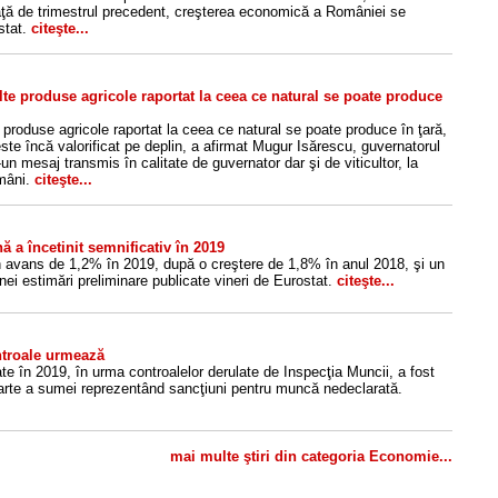
ţă de trimestrul precedent, creşterea economică a României se
stat.
citeşte...
e produse agricole raportat la ceea ce natural se poate produce
roduse agricole raportat la ceea ce natural se poate produce în ţară,
este încă valorificat pe deplin, a afirmat Mugur Isărescu, guvernatorul
un mesaj transmis în calitate de guvernator dar şi de viticultor, la
omâni.
citeşte...
a încetinit semnificativ în 2019
un avans de 1,2% în 2019, după o creştere de 1,8% în anul 2018, şi un
nei estimări preliminare publicate vineri de Eurostat.
citeşte...
ntroale urmează
te în 2019, în urma controalelor derulate de Inspecţia Muncii, a fost
parte a sumei reprezentând sancţiuni pentru muncă nedeclarată.
mai multe ştiri din categoria Economie...