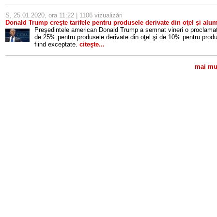
S, 25.01.2020, ora 11:22 | 1106 vizualizări
Donald Trump creşte tarifele pentru produsele derivate din oţel şi alu
Preşedintele american Donald Trump a semnat vineri o proclamaţie
de 25% pentru produsele derivate din oţel şi de 10% pentru produs
fiind exceptate.
citeşte...
mai mul