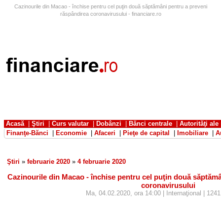
Cazinourile din Macao - închise pentru cel puţin două săptămâni pentru a preveni
răspândirea coronavirusului - financiare.ro
Acasă
|
Ştiri
|
Curs valutar
|
Dobânzi
|
Bănci centrale
|
Autorităţi ale
Finanţe-Bănci
|
Economie
|
Afaceri
|
Pieţe de capital
|
Imobiliare
|
A
Ştiri
»
februarie 2020
»
4 februarie 2020
Cazinourile din Macao - închise pentru cel puţin două săptămâ
coronavirusului
Ma, 04.02.2020, ora 14:00 | Internaţional | 1241 