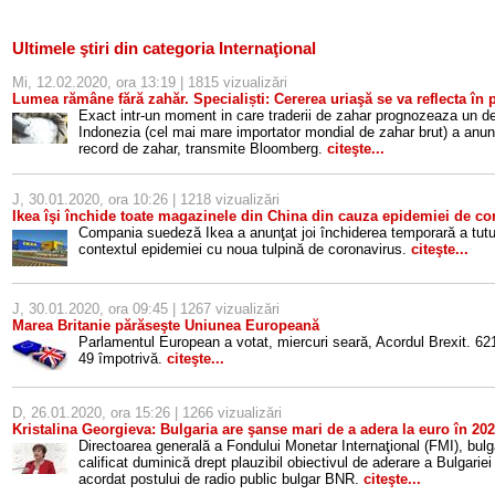
Ultimele ştiri din categoria Internaţional
Mi, 12.02.2020, ora 13:19 | 1815 vizualizări
Lumea rămâne fără zahăr. Specialiști: Cererea uriaşă se va reflecta în p
Exact intr-un moment in care traderii de zahar prognozeaza un de
Indonezia (cel mai mare importator mondial de zahar brut) a anun
record de zahar, transmite Bloomberg.
citeşte...
J, 30.01.2020, ora 10:26 | 1218 vizualizări
Ikea îşi închide toate magazinele din China din cauza epidemiei de co
Compania suedeză Ikea a anunţat joi închiderea temporară a tutu
contextul epidemiei cu noua tulpină de coronavirus.
citeşte...
J, 30.01.2020, ora 09:45 | 1267 vizualizări
Marea Britanie părăseşte Uniunea Europeană
Parlamentul European a votat, miercuri seară, Acordul Brexit. 621
49 împotrivă.
citeşte...
D, 26.01.2020, ora 15:26 | 1266 vizualizări
Kristalina Georgieva: Bulgaria are şanse mari de a adera la euro în 20
Directoarea generală a Fondului Monetar Internaţional (FMI), bulg
calificat duminică drept plauzibil obiectivul de aderare a Bulgariei
acordat postului de radio public bulgar BNR.
citeşte...