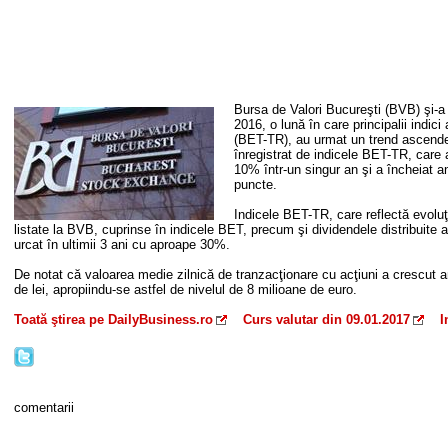
Bursa de Valori Bucureşti (BVB) şi-a
2016, o lună în care principalii indi
(BET-TR), au urmat un trend ascende
înregistrat de indicele BET-TR, care
10% într-un singur an şi a încheiat a
puncte.
Indicele BET-TR, care reflectă evoluţ
listate la BVB, cuprinse în indicele BET, precum şi dividendele distribuite 
urcat în ultimii 3 ani cu aproape 30%.
De notat că valoarea medie zilnică de tranzacţionare cu acţiuni a crescut a
de lei, apropiindu-se astfel de nivelul de 8 milioane de euro.
Toată ştirea pe DailyBusiness.ro
Curs valutar din 09.01.2017
I
comentarii