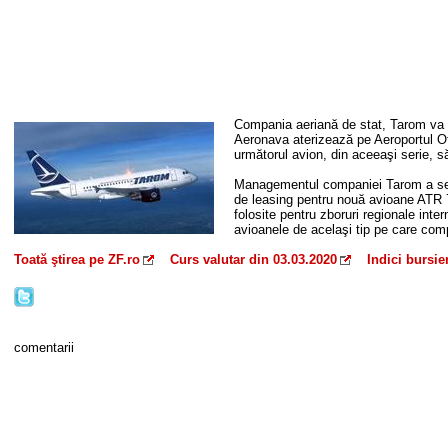
Compania aeriană de stat, Tarom va pr
Aeronava aterizează pe Aeroportul O
următorul avion, din aceeaşi serie, s
Managementul companiei Tarom a se
de leasing pentru nouă avioane ATR 72
folosite pentru zboruri regionale inte
avioanele de acelaşi tip pe care comp
Toată ştirea pe ZF.ro
Curs valutar din 03.03.2020
Indici bursie
comentarii