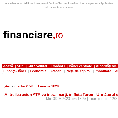
Al treilea avion ATR va intra, marţi, în flota Tarom. Următorul este aşteptat săptămâna
viitoare - financiare.ro
Acasă
|
Ştiri
|
Curs valutar
|
Dobânzi
|
Bănci centrale
|
Autorităţi ale
Finanţe-Bănci
|
Economie
|
Afaceri
|
Pieţe de capital
|
Imobiliare
|
A
Ştiri
»
martie 2020
»
3 martie 2020
Al treilea avion ATR va intra, marţi, în flota Tarom. Următorul
Ma, 03.03.2020, ora 13:25 | Transporturi | 1286 