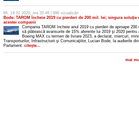
Mi, 19.02.2020, ora 20:48 | 996 vizualizări
Bode: TAROM încheie 2019 cu pierderi de 200 mil. lei; singura soluţie e
acestei companii
Compania TAROM încheie anul 2019 cu pierderi de aproape 200 de 
să plătească avansurile de 15% aferente lui 2019 şi 2020 pentru 
Boeing MAX cu termen de livrare 2023, a declarat, miercuri, minis
Transporturilor, Infrastructurii şi Comunicaţiilor, Lucian Bode, la audierile din
Parlament.
citeşte...
mai mul