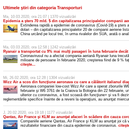
Ultimele ştiri din categoria Transporturi
Ma, 10.03.2020, ora 21:07 | 1370 vizualizări
Epidemia a şters 70 mld. $ din capitalizarea principalelor companii aer
Extinderea rapidă a epidemiei de coronavirus (Covid-19) a şters 
dolari – din capitalizarea principalelor 20 de companii aeriene list
China urcând pe locul trei, în urma rivalelor din SUA, arată o ana
Ma, 03.03.2020, ora 12:58 | 1242 vizualizări
Ryanair a transportat cu 9% mai mulţi pasageri în luna februarie decât
Coronavirusul nu a afectat compania aeriană Ryanair luna trecută
milioane de persoane în februarie 2020, creşterea fiind de 9 % faţ
citeşte...
Mi, 26.02.2020, ora 12:28 | 1304 vizualizări
Wizz Air a scos din funcţiune aeronava cu care a călătorit italianul di
Aeronava companiei low-cost Wizz Air care a operat zborurile W
februarie şi W6 3761 de la Craiova la Bologna din 22 februarie, u
ulterior cu coronavirus, a fost scoasă din funcţiune+ şi va fi dezi
reglementările specifice înainte de a reveni la operaţiuni, au anunţat miercur
J, 20.02.2020, ora 19:18 | 1177 vizualizări
Qantas, Air France şi KLM au anunţat afaceri în scădere din cauza cor
Companiile aeriene Qantas, Air France şi KLM au anunţat joi că vor
rezultatelor financiare din cauza epidemiei de coronavirus.
citeşte