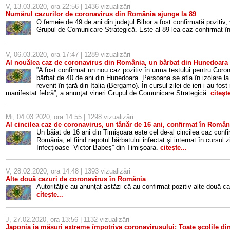
V, 13.03.2020, ora 22:56 | 1436 vizualizări
Numărul cazurilor de coronavirus din România ajunge la 89
O femeie de 49 de ani din judeţul Bihor a fost confirmată pozitiv,
Grupul de Comunicare Strategică. Este al 89-lea caz confirmat 
V, 06.03.2020, ora 17:47 | 1289 vizualizări
Al nouălea caz de coronavirus din România, un bărbat din Hunedoara
”A fost confirmat un nou caz pozitiv în urma testului pentru Cor
bărbat de 40 de ani din Hunedoara. Persoana se afla în izolare la 
revenit în ţară din Italia (Bergamo). În cursul zilei de ieri i-au fo
manifestat febră”, a anunţat vineri Grupul de Comunicare Strategică.
citeşte
Mi, 04.03.2020, ora 14:55 | 1298 vizualizări
Al cincilea caz de coronavirus, un tânăr de 16 ani, confirmat în Român
Un băiat de 16 ani din Timişoara este cel de-al cincilea caz confi
România, el fiind nepotul bărbatului infectat şi internat în cursul zi
Infecţioase ”Victor Babeş” din Timişoara.
citeşte...
V, 28.02.2020, ora 14:48 | 1393 vizualizări
Alte două cazuri de coronavirus în România
Autorităţile au anunţat astăzi că au confirmat pozitiv alte două ca
citeşte...
J, 27.02.2020, ora 13:56 | 1132 vizualizări
Japonia ia măsuri extreme împotriva coronavirusului: Toate şcolile din 