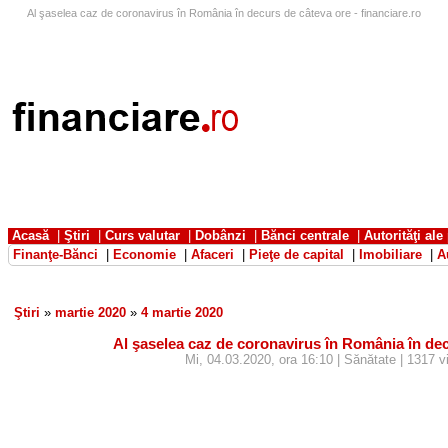
Al şaselea caz de coronavirus în România în decurs de câteva ore - financiare.ro
Acasă
|
Ştiri
|
Curs valutar
|
Dobânzi
|
Bănci centrale
|
Autorităţi ale
Finanţe-Bănci
|
Economie
|
Afaceri
|
Pieţe de capital
|
Imobiliare
|
A
Ştiri
»
martie 2020
»
4 martie 2020
Al şaselea caz de coronavirus în România în de
Mi, 04.03.2020, ora 16:10 | Sănătate | 1317 vi