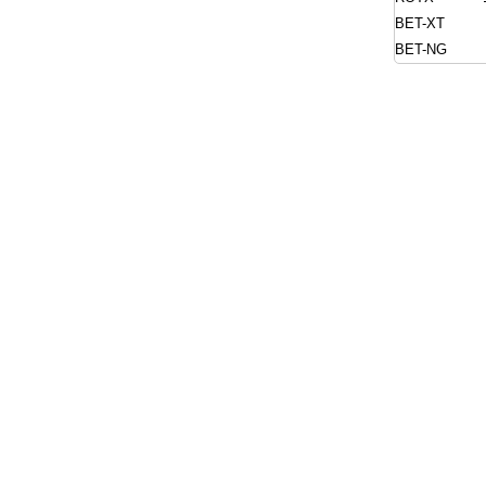
BET-XT
BET-NG