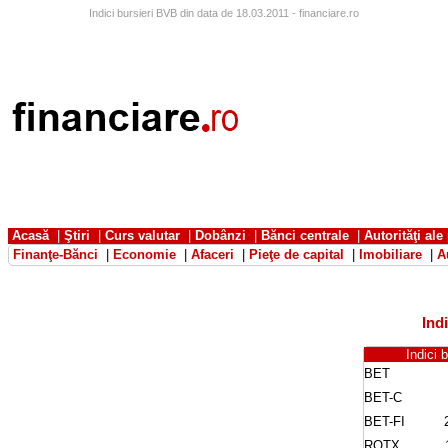
Indici bursieri BVB din data de 18.03.2011 - financiare.ro
Acasă
|
Ştiri
|
Curs valutar
|
Dobânzi
|
Bănci centrale
|
Autorităţi ale
Finanţe-Bănci
|
Economie
|
Afaceri
|
Pieţe de capital
|
Imobiliare
|
A
Ind
Indici 
BET
BET-C
BET-FI
ROTX