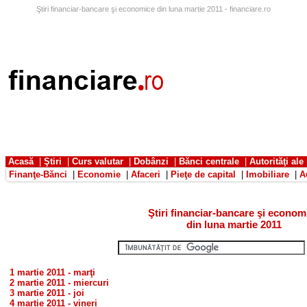
Ştiri financiar-bancare şi economice din luna martie 2011 - financiare.ro
Acasă
|
Ştiri
|
Curs valutar
|
Dobânzi
|
Bănci centrale
|
Autorităţi ale
Finanţe-Bănci
|
Economie
|
Afaceri
|
Pieţe de capital
|
Imobiliare
|
A
Ştiri financiar-bancare şi econom
din luna martie 2011
1 martie 2011 - marţi
2 martie 2011 - miercuri
3 martie 2011 - joi
4 martie 2011 - vineri