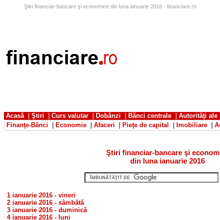
Ştiri financiar-bancare şi economice din luna ianuarie 2016 - financiare.ro
Acasă
|
Ştiri
|
Curs valutar
|
Dobânzi
|
Bănci centrale
|
Autorităţi ale
Finanţe-Bănci
|
Economie
|
Afaceri
|
Pieţe de capital
|
Imobiliare
|
A
Ştiri financiar-bancare şi econom
din luna ianuarie 2016
1 ianuarie 2016 - vineri
2 ianuarie 2016 - sâmbătă
3 ianuarie 2016 - duminică
4 ianuarie 2016 - luni