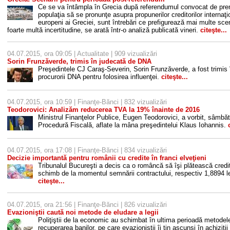
Ce se va întâmpla în Grecia după referendumul convocat de prem
populaţia să se pronunţe asupra propunerilor creditorilor internaţi
europeni ai Greciei, sunt întrebări ce prefigurează mai multe scen
foarte multă incertitudine, se arată într-o analiză publicată vineri.
citeşte...
04.07.2015, ora 09:05 |
Actualitate
| 909 vizualizări
Sorin Frunzăverde, trimis în judecată de DNA
Preşedintele CJ Caraş-Severin, Sorin Frunzăverde, a fost trimis î
procurorii DNA pentru folosirea influenţei.
citeşte...
04.07.2015, ora 10:59 |
Finanţe-Bănci
| 832 vizualizări
Teodorovici: Analizăm reducerea TVA la 19% înainte de 2016
Ministrul Finanţelor Publice, Eugen Teodorovici, a vorbit, sâmbă
Procedură Fiscală, aflate la mâna preşedintelui Klaus Iohannis.
04.07.2015, ora 17:08 |
Finanţe-Bănci
| 834 vizualizări
Decizie importantă pentru românii cu credite în franci elveţieni
Tribunalul Bucureşti a decis ca o româncă să îşi plătească creditu
schimb de la momentul semnării contractului, respectiv 1,8894 lei
citeşte...
04.07.2015, ora 21:56 |
Finanţe-Bănci
| 826 vizualizări
Evazioniştii caută noi metode de eludare a legii
Poliţiştii de la economic au schimbat în ultima perioadă metodel
recuperarea banilor, pe care evazioniştii îi ţin ascunşi în achiziţii d