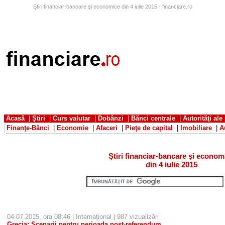
Ştiri financiar-bancare şi economice din 4 iulie 2015 - financiare.ro
Acasă
|
Ştiri
|
Curs valutar
|
Dobânzi
|
Bănci centrale
|
Autorităţi ale
Finanţe-Bănci
|
Economie
|
Afaceri
|
Pieţe de capital
|
Imobiliare
|
A
Ştiri financiar-bancare şi econom
din 4 iulie 2015
04.07.2015, ora 08:46 |
Internaţional
| 987 vizualizări
Grecia: Scenarii pentru perioada post-referendum