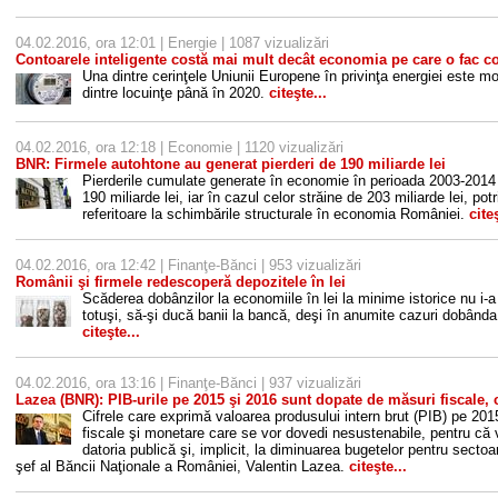
04.02.2016, ora 12:01 |
Energie
| 1087 vizualizări
Contoarele inteligente costă mai mult decât economia pe care o fac c
Una dintre cerinţele Uniunii Europene în privinţa energiei este m
dintre locuinţe până în 2020.
citeşte...
04.02.2016, ora 12:18 |
Economie
| 1120 vizualizări
BNR: Firmele autohtone au generat pierderi de 190 miliarde lei
Pierderile cumulate generate în economie în perioada 2003-2014 
190 miliarde lei, iar în cazul celor străine de 203 miliarde lei, pot
referitoare la schimbările structurale în economia României.
citeş
04.02.2016, ora 12:42 |
Finanţe-Bănci
| 953 vizualizări
Românii şi firmele redescoperă depozitele în lei
Scăderea dobânzilor la economiile în lei la minime istorice nu i-
totuşi, să-şi ducă banii la bancă, deşi în anumite cazuri dobânda 
citeşte...
04.02.2016, ora 13:16 |
Finanţe-Bănci
| 937 vizualizări
Lazea (BNR): PIB-urile pe 2015 şi 2016 sunt dopate de măsuri fiscale,
Cifrele care exprimă valoarea produsului intern brut (PIB) pe 20
fiscale şi monetare care se vor dovedi nesustenabile, pentru că v
datoria publică şi, implicit, la diminuarea bugetelor pentru secto
şef al Băncii Naţionale a României, Valentin Lazea.
citeşte...