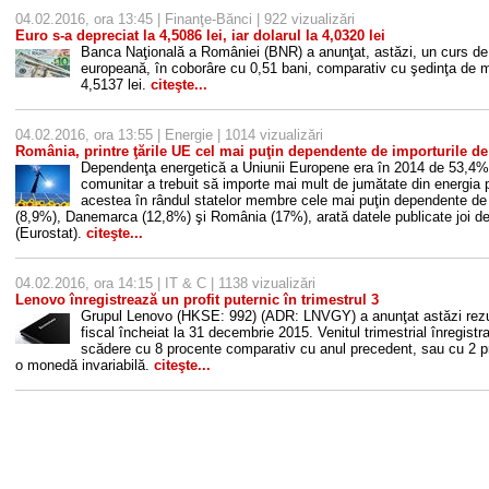
04.02.2016, ora 13:45 |
Finanţe-Bănci
| 922 vizualizări
Euro s-a depreciat la 4,5086 lei, iar dolarul la 4,0320 lei
Banca Naţională a României (BNR) a anunţat, astăzi, un curs de 
europeană, în coborâre cu 0,51 bani, comparativ cu şedinţa de mi
4,5137 lei.
citeşte...
04.02.2016, ora 13:55 |
Energie
| 1014 vizualizări
România, printre ţările UE cel mai puţin dependente de importurile de
Dependenţa energetică a Uniunii Europene era în 2014 de 53,4%
comunitar a trebuit să importe mai mult de jumătate din energia
acestea în rândul statelor membre cele mai puţin dependente de 
(8,9%), Danemarca (12,8%) şi România (17%), arată datele publicate joi de 
(Eurostat).
citeşte...
04.02.2016, ora 14:15 |
IT & C
| 1138 vizualizări
Lenovo înregistrează un profit puternic în trimestrul 3
Grupul Lenovo (HKSE: 992) (ADR: LNVGY) a anunţat astăzi rezulta
fiscal încheiat la 31 decembrie 2015. Venitul trimestrial înregistr
scădere cu 8 procente comparativ cu anul precedent, sau cu 2 pr
o monedă invariabilă.
citeşte...