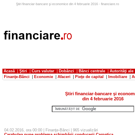
Ştiri financiar-bancare şi economice din 4 februarie 2016 - financiare.ro
Acasă
|
Ştiri
|
Curs valutar
|
Dobânzi
|
Bănci centrale
|
Autorităţi ale
Finanţe-Bănci
|
Economie
|
Afaceri
|
Pieţe de capital
|
Imobiliare
|
A
Ştiri financiar-bancare şi econom
din 4 februarie 2016
04.02.2016, ora 00:00 |
Finanţe-Bănci
| 965 vizualizări
Carabulea pune problema schimbării conducerii Carpatica