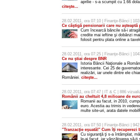
aprilie - s-a scumpit cu 1.66 dol
citeşte...
28.02.2011, ora 07:10 |
Finanţe-Bănci
| 1024
Ce câştigă pensionarii care nu aşteaptă
Cum încearcă băncile să-i atragă 
credite mai ieftine şi dobânzi mai
folosit pentru plata online a taxel
28.02.2011, ora 07:25 |
Finanţe-Bănci
| 1043
Ce nu ştiai despre BNR
Istoria Băncii Naţionale a Român
interesante. Cei 25 de guvernato
realizări, iar unele dintre ele ch
României.
citeşte...
28.02.2011, ora 07:47 |
IT & C
| 886 vizuali
Românii au cheltuit 4,8 milioane de eur
Romanii au facut, in 2010, cumpa
euro. Acestia au trimis in veder
multe site-uri, arata datele mobi
28.02.2011, ora 07:50 |
Finanţe-Bănci
| 942 
"Tranzacţie eşuată!" Cum îţi recuperezi 
Cu siguranţă ţi s-a întâmplat, mă
le-ai facut, iar vânzătoarea să-ţi