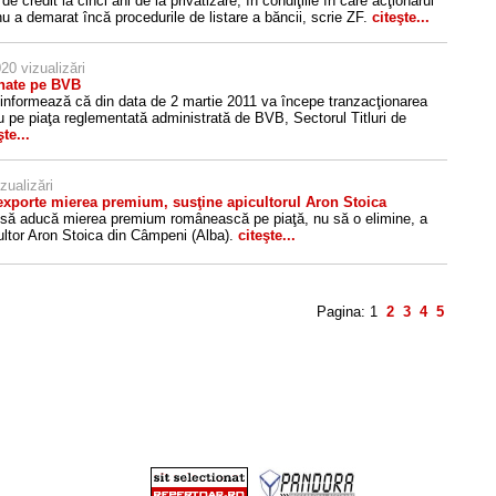
a de credit la cinci ani de la privatizare, în condiţiile în care acţionarul
 nu a demarat încă procedurile de listare a băncii, scrie ZF.
citeşte...
20 vizualizări
onate pe BVB
 informează că din data de 2 martie 2011 va începe tranzacţionarea
u pe piaţa reglementată administrată de BVB, Sectorul Titluri de
şte...
zualizări
îşi exporte mierea premium, susţine apicultorul Aron Stoica
 să aducă mierea premium românească pe piaţă, nu să o elimine, a
ultor Aron Stoica din Câmpeni (Alba).
citeşte...
Pagina:
1
2
3
4
5