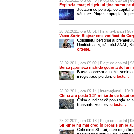
28.02.2011, ora 08:49 |
Pieţe de capital
| 96
Explozia cotaţiei ţiţeiului ţine bursa pe 
Jucătorii de pe piaţa de capital 
vânzare. Piaţa se apropie, în pr
28.02.2011, ora 08:51 |
Finanţe-Bănci
| 907 
Vass: Sorin Blejnar este verificat de Cor
Consilierul personal al premieru
Realitatea Tv, că şeful ANAF, Sori
citeşte...
28.02.2011, ora 09:02 |
Pieţe de capital
| 98
Bursa japoneză închide şedinţa de luni 
Bursa japoneza a inchis sedinta d
inregistrase pierderi.
citeşte...
28.02.2011, ora 09:14 |
Internaţional
| 1043 
China are peste 1,34 miliarde de locuitor
China a indicat că populaţia sa a
transmite Reuters.
citeşte...
28.02.2011, ora 09:16 |
Pieţe de capital
| 95
SIF-urile nu mai cred în promisiunile au
Cele cinci SIF-uri, care deţin îm