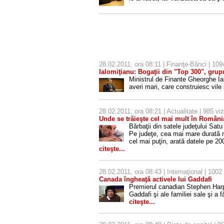
28.02.2011, ora 08:11 |
Finanţe-Bănci
| 1094
Ialomiţianu: Bogaţii din "Top 300", grupu
Ministrul de Finante Gheorghe Ia
averi mari, care construiesc vil
28.02.2011, ora 08:21 |
Actualitate
| 985 viz
Unde se trăieşte cel mai mult în Români
Bărbaţii din satele judeţului Sat
Pe judeţe, cea mai mare durată me
cel mai puţin, arată datele pe 200
citeşte...
28.02.2011, ora 08:43 |
Internaţional
| 1002 
Canada îngheaţă activele lui Gaddafi
Premierul canadian Stephen Harpe
Gaddafi şi ale familiei sale şi a 
citeşte...