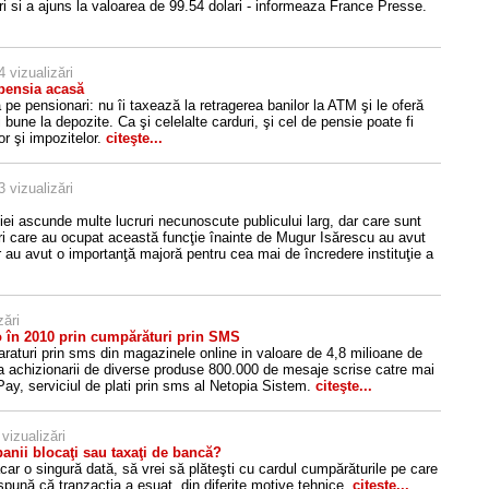
ari si a ajuns la valoarea de 99.54 dolari - informeaza France Presse.
 vizualizări
 pensia acasă
pe pensionari: nu îi taxează la retragerea banilor la ATM şi le oferă
 bune la depozite. Ca şi celelalte carduri, şi cel de pensie poate fi
or şi impozitelor.
citeşte...
 vizualizări
iei ascunde multe lucruri necunoscute publicului larg, dar care sunt
ri care au ocupat această funcţie înainte de Mugur Isărescu au avut
iar au avut o importanţă majoră pentru cea mai de încredere instituţie a
zări
o în 2010 prin cumpărături prin SMS
raturi prin sms din magazinele online in valoare de 4,8 milioane de
ea achizionarii de diverse produse 800.000 de mesaje scrise catre mai
lPay, serviciul de plati prin sms al Netopia Sistem.
citeşte...
vizualizări
banii blocaţi sau taxaţi de bancă?
car o singură dată, să vrei să plăteşti cu cardul cumpărăturile pe care
 spună că tranzacţia a eşuat, din diferite motive tehnice.
citeşte...