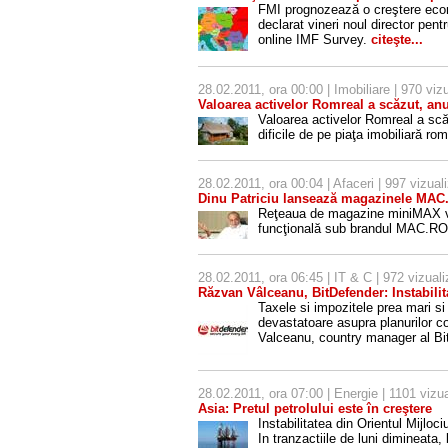
FMI prognozează o creştere econ
declarat vineri noul director pent
online IMF Survey.
citeşte...
28.02.2011, ora 00:00 |
Imobiliare
| 970 vizu
Valoarea activelor Romreal a scăzut, anu
Valoarea activelor Romreal a scăz
dificile de pe piaţa imobiliară r
28.02.2011, ora 00:04 |
Afaceri
| 997 vizuali
Dinu Patriciu lansează magazinele MAC
Reţeaua de magazine miniMAX va 
funcţională sub brandul MAC.RO d
28.02.2011, ora 06:45 |
IT & C
| 972 vizuali
Răzvan Vâlceanu, BitDefender: Instabilita
Taxele si impozitele prea mari si i
devastatoare asupra planurilor c
Valceanu, country manager al B
28.02.2011, ora 07:00 |
Energie
| 1101 vizua
Asia: Pretul petrolului este în creştere
Instabilitatea din Orientul Mijloc
In tranzactiile de luni dimineata, 