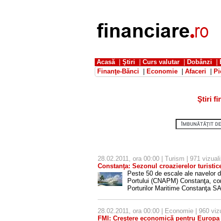
Acasă
|
Ştiri
|
Curs valutar
|
Dobânzi
|
Finanţe-Bănci
|
Economie
|
Afaceri
|
Pi
Ştiri 
28.02.2011, ora 00:00 |
Turism
| 971 vizuali
Constanţa: Sezonul croazierelor turistic
Peste 50 de escale ale navelor de
Portului (CNAPM) Constanţa, con
Porturilor Maritime Constanţa S
28.02.2011, ora 00:00 |
Economie
| 960 vizu
FMI: Creştere economică pentru Europa 