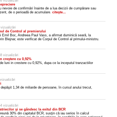
8 vizualizări
depreciere
au nevoie de confirmări înainte de a lua decizii de cumpărare sau
ezent, de o perioadă de acumulare.
citeşte...
vizualizări
pul de Control al premierului
lui Emil Boc, Andreea Paul Vass, a afirmat duminică seară, la
n Blejnar, este verificat de Corpul de Control al primului-ministru.
8 vizualizări
în creştere cu 0,92%
e luni in crestere cu 0,92%, dupa ce la inceputul tranzactiilor
vizualizări
i
 depăşit 1,34 de miliarde de persoane, în cursul anului trecut,
4 vizualizări
striecilor şi se gândesc la exitul din BCR
preună 30% din capitalul BCR, susţin că iau serios în calcul