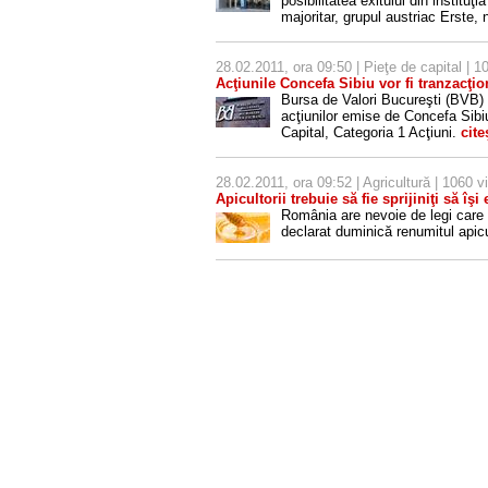
posibilitatea exitului din instituţi
majoritar, grupul austriac Erste,
28.02.2011, ora 09:50 |
Pieţe de capital
| 10
Acţiunile Concefa Sibiu vor fi tranzacţi
Bursa de Valori Bucureşti (BVB)
acţiunilor emise de Concefa Sibi
Capital, Categoria 1 Acţiuni.
cite
28.02.2011, ora 09:52 |
Agricultură
| 1060 vi
Apicultorii trebuie să fie sprijiniţi să 
România are nevoie de legi care
declarat duminică renumitul apic