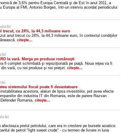
omică de 3,6% pentru Europa Centrală şi de Est în anul 2011, a
ru Europa al FMI, Antonio Borges, într-un interviu acordat periodicului
alizări
l trecut, cu 24%, la 44,3 milioane euro
ut anul trecut cu 24%, la 44,3 milioane euro, în contextul condiţiilor
omânească.
citeşte...
zări
.RO la vară. Merge pe produse româneşti
fi complet schimbată şi repoziţionată pe piaţă. Noua reţea va fi
in vară, cu noi produse şi noi preţuri.
citeşte...
zări
tea sistemului fiscal poate fi devastatoare
nstabilitatea acestora, alaturi de lipsa investitiilor, pot avea efecte
ompaniilor din industria IT din Romania, este de parere Razvan
itDefender Romania.
citeşte...
lizări
iu afecteaza pretul petrolului, care era in crestere pe bursele asiatice.
barilul de petrol "light sweet crude" - cu termen de livrare in luna