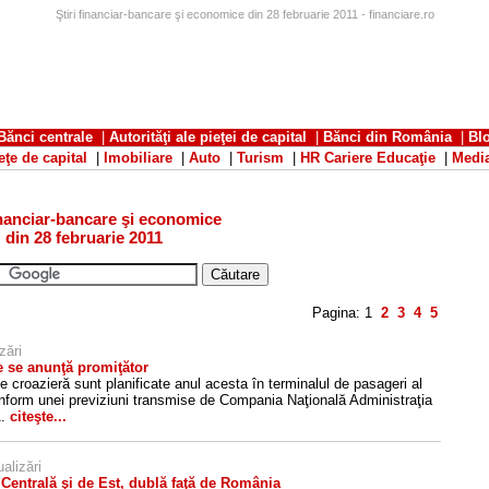
Ştiri financiar-bancare şi economice din 28 februarie 2011 - financiare.ro
Bănci centrale
|
Autorităţi ale pieţei de capital
|
Bănci din România
|
Bl
eţe de capital
|
Imobiliare
|
Auto
|
Turism
|
HR Cariere Educaţie
|
Medi
financiar-bancare şi economice
din 28 februarie 2011
Pagina:
1
2
3
4
5
zări
e se anunţă promiţător
 croazieră sunt planificate anul acesta în terminalul de pasageri al
form unei previziuni transmise de Compania Naţională Administraţia
A.
citeşte...
alizări
Centrală şi de Est, dublă faţă de România