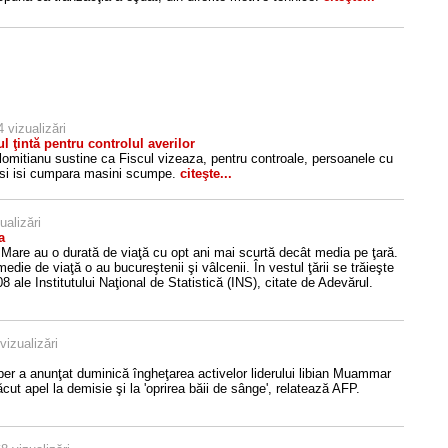
 vizualizări
l ţintă pentru controlul averilor
lomitianu sustine ca Fiscul vizeaza, pentru controale, persoanele cu
e si isi cumpara masini scumpe.
citeşte...
ualizări
a
u Mare au o durată de viaţă cu opt ani mai scurtă decât media pe ţară.
die de viaţă o au bucureştenii şi vâlcenii. În vestul ţării se trăieşte
8 ale Institutului Naţional de Statistică (INS), citate de Adevărul.
vizualizări
r a anunţat duminică îngheţarea activelor liderului libian Muammar
făcut apel la demisie şi la 'oprirea băii de sânge', relatează AFP.