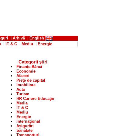
oguri
|
Arhivă
|
English
a
|
IT & C
|
Mediu
|
Energie
Categorii ştiri
Finanţe-Bănci
Economie
Afaceri
Pieţe de capital
Imobiliare
Auto
Turism
HR Cariere Educaţie
Media
IT & C
Mediu
Energie
Internaţional
Asigurări
Sănătate
Transporturi