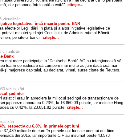
finitatea universului. Tot marele fizician a mai declarat că "o persoană
lemă, dar persoana înţeleaptă o evită".
citeşte...
3 vizualizări
niţiative legislative, încă incerte pentru BNR
 efectelor Legii dării în plată şi a altor iniţiative legislative ce
potrivit minutei şedinţei Consiliului de Administraţie al Băncii
ineri, pe site-ul băncii.
citeşte...
 vizualizări
che Bank
n cea mai mare participaţie la "Deutsche Bank" AG nu intenţionează să-
putea lua în considerare să cumpere mai multe acţiuni dacă cea mai
şi majoreze capitalul, au declarat, vineri, surse citate de Reuters.
30 vizualizări
locul şedinţei
ieri asiatici erau în apreciere la mijlocul şedinţei de tranzacţionare de
ursei japoneze cobora cu 0,23%, la 16.860,09 puncte, iar indicele Hang
cădea cu 0,42%, la 23.851,82 puncte.
citeşte...
zualizări
 4%, respectiv cu 6,8%, în primele opt luni
37,439 miliarde de euro în primele opt luni ale acestui an, fiind
erioadă din 2015, iar importurile CIF au însumat peste 43,573