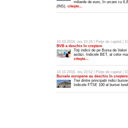
miliarde de euro, în urcare cu 6,8
(INS).
citeşte...
10.10.2016, ora 10:24 |
Pieţe de capital
| 10
BVB a deschis în creştere
Toţi indicii de pe Bursa de Valor
astăzi. Indicele BET, al celor ma
citeşte...
10.10.2016, ora 10:52 |
Pieţe de capital
| 10
Bursele europene au deschis în creştere
Trei dintre principalii indici bur
Indicele FTSE 100 al bursei lon