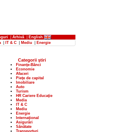
oguri
|
Arhivă
|
English
a
|
IT & C
|
Mediu
|
Energie
Categorii ştiri
Finanţe-Bănci
Economie
Afaceri
Pieţe de capital
Imobiliare
Auto
Turism
HR Cariere Educaţie
Media
IT & C
Mediu
Energie
Internaţional
Asigurări
Sănătate
Transporturi