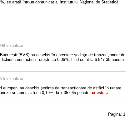
%, se arată într-un comunicat al Institutului Naţional de Statistică
99 vizualizări
i Bucureşti (BVB) au deschis în apreciere şedinţa de tranzacţionare de
i lichide zece acţiuni, creşte cu 0,06%, fiind cotat la 6.947,35 puncte.
75 vizualizări
sieri europeni au deschis şedinţa de tranzacţionare de astăzi în urcare.
doneze se apreciază cu 0,19%, la 7.057,65 puncte.
citeşte...
Pagina:
1