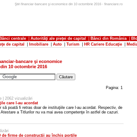
Ştiri financiar-bancare şi economice din 10 octombrie 2016 - financiare.ro
Bănci centrale
|
Autorităţi ale pieţei de capital
|
Bănci din România
|
Bl
eţe de capital
|
Imobiliare
|
Auto
|
Turism
|
HR Cariere Educaţie
|
Medi
financiar-bancare şi economice
din 10 octombrie 2016
Pagina:
1
e
| 2062 vizualizări
ţile care l-au acordat
r să poată fi retras doar de instituţiile care l-au acordat. Respectiv, de
e Atestare a Titlurilor nu va mai avea competenţe în astfel de cazuri.
izări
00 de firme de construcţii au închis porţile