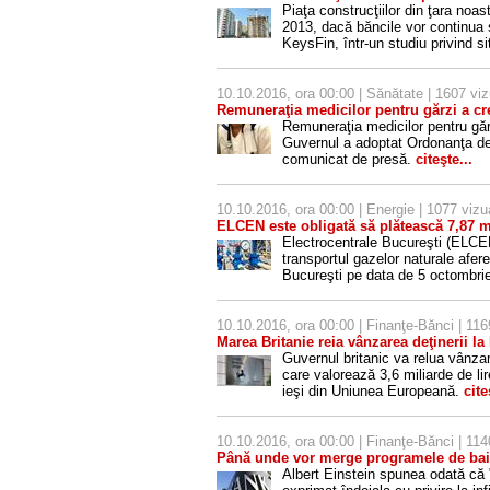
Piaţa construcţiilor din ţara noa
2013, dacă băncile vor continua s
KeysFin, într-un studiu privind s
10.10.2016, ora 00:00 |
Sănătate
| 1607 viz
Remuneraţia medicilor pentru gărzi a cr
Remuneraţia medicilor pentru găr
Guvernul a adoptat Ordonanţa de 
comunicat de presă.
citeşte...
10.10.2016, ora 00:00 |
Energie
| 1077 vizua
ELCEN este obligată să plătească 7,87 m
Electrocentrale Bucureşti (ELCE
transportul gazelor naturale aferen
Bucureşti pe data de 5 octombri
10.10.2016, ora 00:00 |
Finanţe-Bănci
| 116
Marea Britanie reia vânzarea deţinerii l
Guvernul britanic va relua vânzar
care valorează 3,6 miliarde de li
ieşi din Uniunea Europeană.
cite
10.10.2016, ora 00:00 |
Finanţe-Bănci
| 114
Până unde vor merge programele de bai
Albert Einstein spunea odată că "