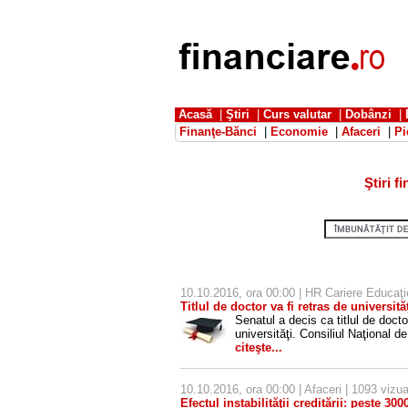
Acasă
|
Ştiri
|
Curs valutar
|
Dobânzi
|
Finanţe-Bănci
|
Economie
|
Afaceri
|
Pi
Ştiri 
10.10.2016, ora 00:00 |
HR Cariere Educaţi
Titlul de doctor va fi retras de universită
Senatul a decis ca titlul de docto
universităţi. Consiliul Naţional d
citeşte...
10.10.2016, ora 00:00 |
Afaceri
| 1093 vizual
Efectul instabilităţii creditării: peste 30