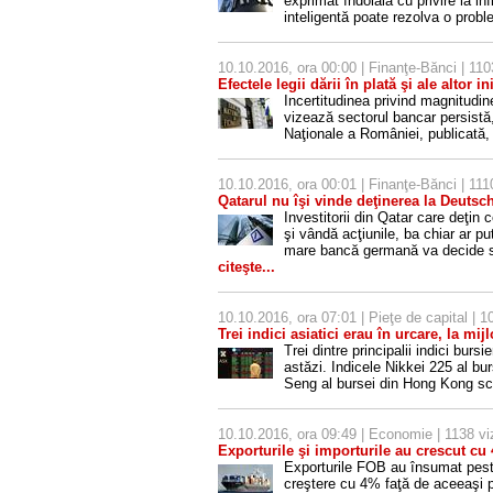
exprimat îndoiala cu privire la in
inteligentă poate rezolva o prob
10.10.2016, ora 00:00 |
Finanţe-Bănci
| 110
Efectele legii dării în plată şi ale altor i
Incertitudinea privind magnitudinea
vizează sectorul bancar persistă, 
Naţionale a României, publicată, v
10.10.2016, ora 00:01 |
Finanţe-Bănci
| 1110
Qatarul nu îşi vinde deţinerea la Deuts
Investitorii din Qatar care deţi
şi vândă acţiunile, ba chiar ar 
mare bancă germană va decide să-
citeşte...
10.10.2016, ora 07:01 |
Pieţe de capital
| 10
Trei indici asiatici erau în urcare, la mij
Trei dintre principalii indici burs
astăzi. Indicele Nikkei 225 al b
Seng al bursei din Hong Kong s
10.10.2016, ora 09:49 |
Economie
| 1138 vi
Exporturile şi importurile au crescut cu
Exporturile FOB au însumat peste 
creştere cu 4% faţă de aceeaşi p