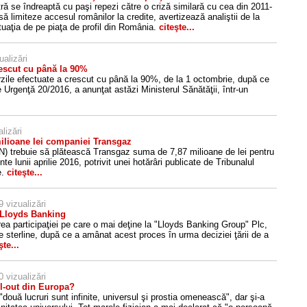
stră se îndreaptă cu paşi repezi către o criză similară cu cea din 2011-
ă limiteze accesul românilor la credite, avertizează analiştii de la
ituaţia de pe piaţa de profil din România.
citeşte...
ualizări
escut cu până la 90%
zile efectuate a crescut cu până la 90%, de la 1 octombrie, după ce
Urgenţă 20/2016, a anunţat astăzi Ministerul Sănătăţii, într-un
lizări
ilioane lei companiei Transgaz
N) trebuie să plătească Transgaz suma de 7,87 milioane de lei pentru
te lunii aprilie 2016, potrivit unei hotărâri publicate de Tribunalul
e.
citeşte...
9 vizualizări
a Lloyds Banking
ea participaţiei pe care o mai deţine la "Lloyds Banking Group" Plc,
re sterline, după ce a amânat acest proces în urma deciziei ţării de a
şte...
0 vizualizări
l-out din Europa?
două lucruri sunt infinite, universul şi prostia omenească", dar şi-a